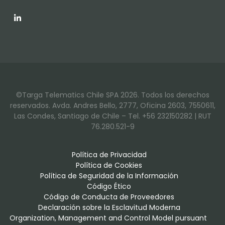
LinkedIn
©Targa Telematics Chile SPA 2026. Todos los derechos
reservados. Avda. Andres Bello, 2777, Oficina 2603, 7550611,
Las Condes, Santiago de Chile – Tel. +56 232150282 | RUT
76.280.521-9
Política de Privacidad
Política de Cookies
Política de Seguridad de la Información
Código Ético
Código de Conducta de Proveedores
Declaración sobre la Esclavitud Moderna
Organization, Management and Control Model pursuant 