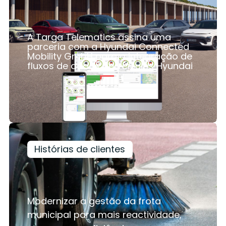
A Targa Telematics assina uma
parceria com a Hyundai Connected
Mobility GmbH para a integração de
fluxos de dados de veículos Hyundai
Ler mais
Histórias de clientes
Modernizar a gestão da frota
municipal para mais reactividade,