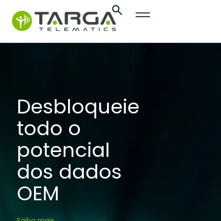
content
Desbloqueie
todo o
potencial
dos dados
OEM
Saiba mais