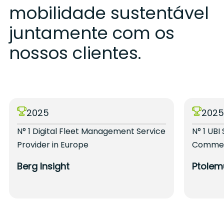
mobilidade sustentável
juntamente com os
nossos clientes.
2025
202
N° 1 Digital Fleet Management Service
N° 1 UBI
Provider in Europe
Commerc
Berg Insight
Ptolem