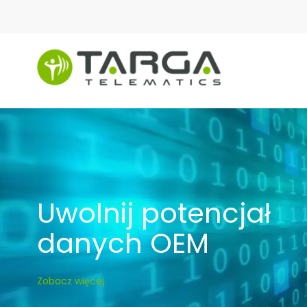
do
treści
Uwolnij potencjał
danych OEM
Zobacz więcej