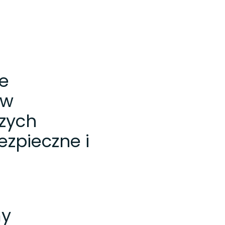
e
ów
szych
ezpieczne i
my