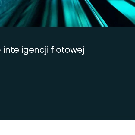
Rozpocznij teraz
19 czerwc