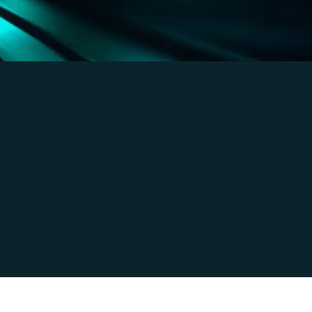
Zobacz jak
Konkretne zastosowania
a 2026
mobility
Dowiedz się więcej