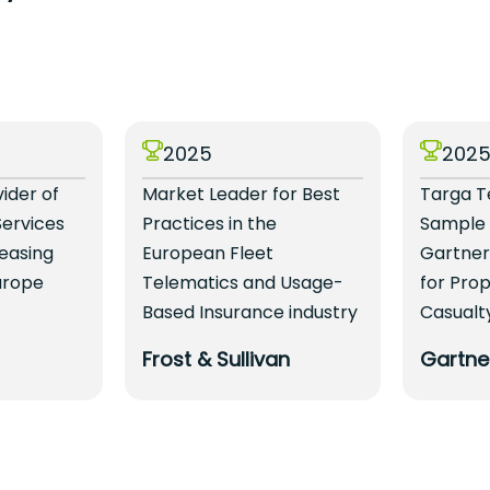
2025
202
vider of
Market Leader for Best
Targa T
Services
Practices in the
Sample 
Leasing
European Fleet
Gartner
urope
Telematics and Usage-
for Pro
Based Insurance industry
Casualt
Frost & Sullivan
Gartne