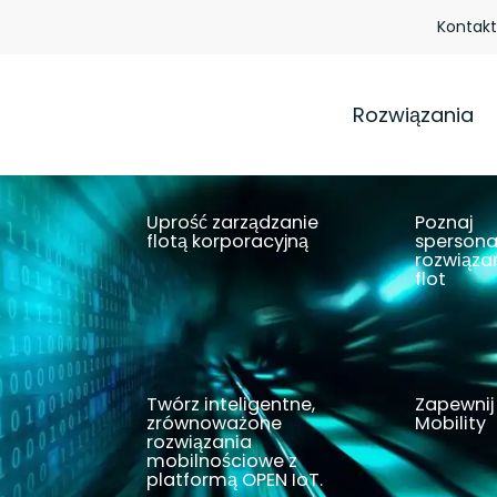
Kontakt
Rozwiązania
Uprość zarządzanie
Poznaj
flotą korporacyjną
spersona
rozwiąza
flot
Zobacz jak
Znajdź roz
Twórz inteligentne,
Zapewnij
zrównoważone
Mobility
rozwiązania
mobilnościowe z
Czytaj wię
platformą OPEN IoT.