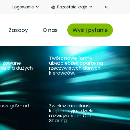
Szukaj
Logowanie
Pozostałe kraje
Zasoby
O nas
Wyślij pytanie
Twórz nowe formy
lizowane
ubezpieczeń oparte na
nia dla dużych
rzeczywistych danych
kierowców.
wiązanie
Czytaj więcej
 usługi Smart
Zwiększ mobilność
korporacyjną dzięki
rozwiązaniom Car
Sharing
cej