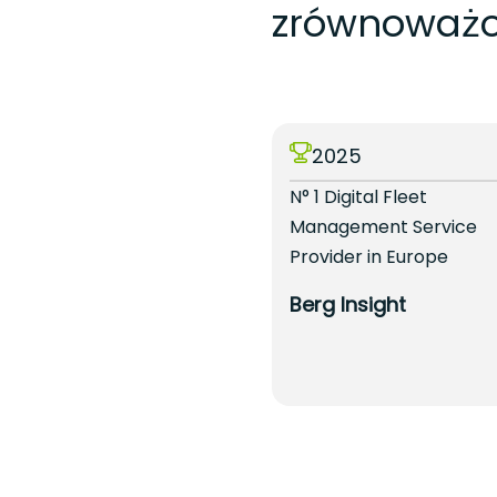
zrównoważo
2025
2025
Targa Telematics
N° 1 Digital Fleet
Sample Vendor in the
Management Service
Gartner® Hype Cycle™
Provider in Europe
for Property and
Berg Insight
Casualty Insurance
Gartner