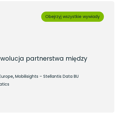
Obejrzyj wszystkie wywiady
ewolucja partnerstwa między
,
 Europe
Mobilisights – Stellantis Data BU
atics