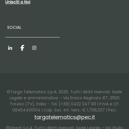
Unisciti a Noi
SOCIAL
LinkedIn
Facebook
Instagram
©Targa Telematics S.p.A. 2026. Tutti i diritti riservati. Sede
Legale e amministrativa – Via Enrico Reginato 87, 31100
Treviso (TV), Italia – Tel. [+39] 0422 247 911 | P.IVA e CF.
08454400014 | Cap. Soc. Int. Vers.: € 1,708,337 | Pec:
targatelematics@pec.it
©Viasat S.p.A. Tutti i diritti riservati. Sede Legale – Via Giulio