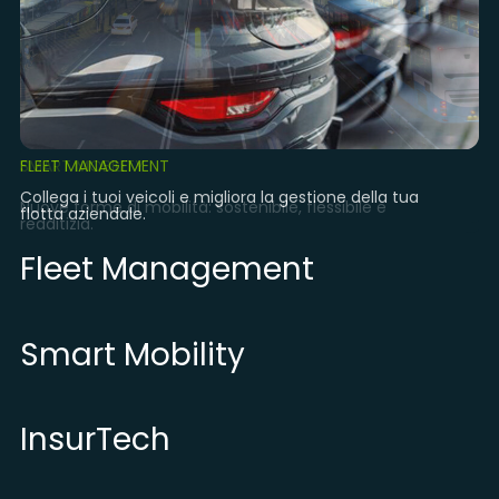
PIATTAFORMA TARGA
FLEET MANAGEMENT
SMART MOBILITY
INSURTECH
IOT
PIATTAFORMA TARGA
FLEET MANAGEMENT
Collega i tuoi veicoli e migliora la gestione della tua
La piattaforma OPEN IoT per i tuoi prodotti di mobilità.
Nuove forme di mobilità: sostenibile, flessibile e
flotta aziendale.
redditizia.
Fleet Management
Smart Mobility
InsurTech