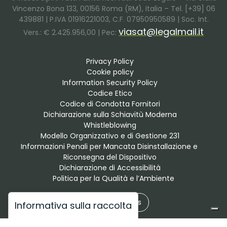
Vincenzo Bona 133, 00156 Roma (RM), Italia – Tel. [+39] 06
439881 | P.IVA 01916221003, C.F. 07950950589 | Soc. Int.
viasat@legalmail.it
Vers.: € 2.425.956,00 | Pec:
Privacy Policy
Cookie policy
Information Security Policy
Codice Etico
Codice di Condotta Fornitori
Dichiarazione sulla Schiavitù Moderna
Whistleblowing
Modello Organizzativo e di Gestione 231
Informazioni Penali per Mancata Disinstallazione e 
Riconsegna del Dispositivo
Dichiarazione di Accessibilità
Politica per la Qualità e l’Ambiente
Privacy settings
Informativa sulla raccolta