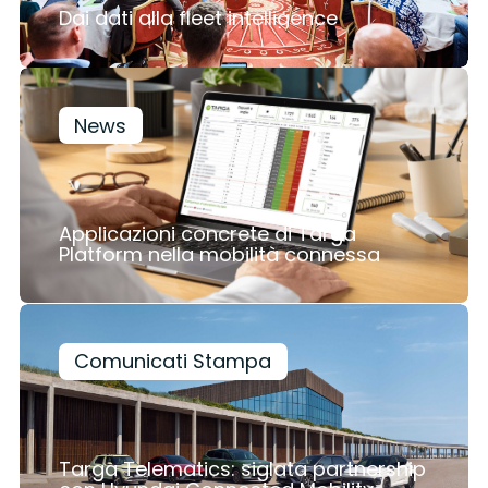
Dai dati alla fleet intelligence
News
Applicazioni concrete di Targa
Platform nella mobilità connessa
Comunicati Stampa
Targa Telematics: siglata partnership