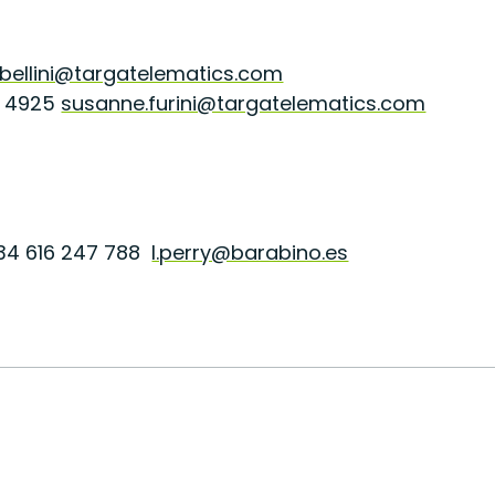
.bellini@targatelematics.com
7 4925
susanne.furini@targatelematics.com
 +34 616 247 788
l.perry@barabino.es