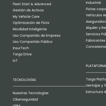
Industrial
Fleet Start & Advanced
Flotas corpo
Gestión de Activos
Vehículos A
My Vehicle Care
Asegurador
Optimización de Flota
Alquiler y R
Movilidad Inteligente
Servicios Pú
Uso Compartido de Empresa
Fabricantes
Uso Compartido Público
Concesionar
InsurTech
Targa Drive
IoT
PLATAFORM
Targa Platf
TECNOLOGÍAS
Ventajas y 
Estructura 
Nuestras Tecnologías
Ciberseguridad
OEM