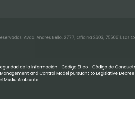
ervados. Avda. Andres Bello, 2777, Oficina 2603, 7550611, Las C
Seguridad de la Información
Código Ético
Código de Conducta
 Management and Control Model pursuant to Legislative Decree 
y el Medio Ambiente