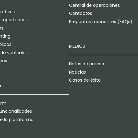
Central de operaciones
rativas
Contactos
eroportuarios
Preguntas frecuentes (FAQs)
as
enting
blicos
MEDIOS
 de vehículos
ios
Notas de prensa
Noticias
Casos de éxito
A
orm
funcionalidades
de la plataforma