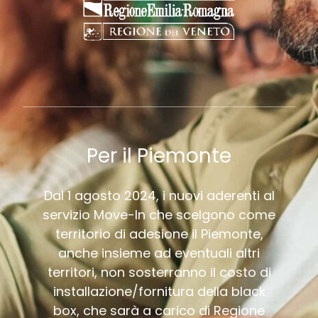
Per il Piemonte
Dal 1 agosto 2024, i nuovi aderenti al
servizio Move-In che scelgono come
territorio di adesione il Piemonte,
anche insieme ad eventuali altri
territori, non sosterranno il costo di
installazione/fornitura della black
box, che sarà a carico di Regione