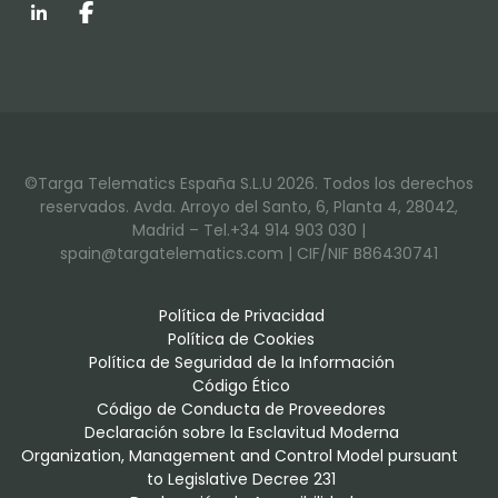
LinkedIn
Facebook
©Targa Telematics España S.L.U 2026. Todos los derechos
reservados. Avda. Arroyo del Santo, 6, Planta 4, 28042,
Madrid – Tel.+34 914 903 030 |
spain@targatelematics.com | CIF/NIF B86430741
Política de Privacidad
Política de Cookies
Política de Seguridad de la Información
Código Ético
Código de Conducta de Proveedores
Declaración sobre la Esclavitud Moderna
Organization, Management and Control Model pursuant 
to Legislative Decree 231