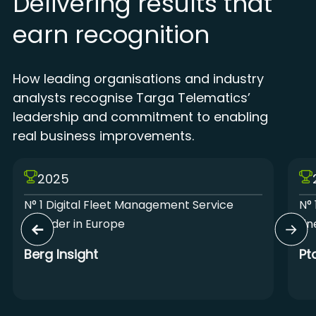
Delivering results that
earn recognition
How leading organisations and industry
analysts recognise Targa Telematics’
leadership and commitment to enabling
real business improvements.
2025
N° 1 Digital Fleet Management Service
N° 
Provider in Europe
Lin
Berg Insight
Pt