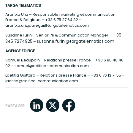
TARGA TELEMATICS
Arantxa Uriz – Responsable marketing et communication
France & Belgique
–
+
33 6 75 27 64 82
–
arantxa.urizjauregui@targatelematics.com
+39
Susanne Furini - Senior PR & Communication Manager –
345 7274925
susanne.furini@targatelematics.com
–
AGENCE EDIFICE
Samuel Beaupain – Relations presse France –
+33 6 88 48 48
02
–
samuel@edifice-communication.com
Laëtitia Guittard – Relations presse France –
+33 6 76 13 71 55
–
laetitia@edifice-communication.com
PARTAGER