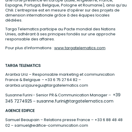
une forte présence en Europe (Italie, Angleterre, France,
Espagne, Portugal, Belgique, Pologne et Roumanie), ainsi qu’au
Chili. L’entreprise est en mesure d’opérer sur des projets de
dimension internationale grâce à des équipes locales
dédiées.
Targa Telematics participe au Pacte mondial des Nations
Unies, adhérant à ses principes fondés sur une approche
responsable des affaires.
Pour plus d’informations :
www.targatelematics.com
TARGA TELEMATICS
Arantxa Uriz – Responsable marketing et communication
France & Belgique
–
+
33 6 75 27 64 82
–
arantxa.urizjauregui@targatelematics.com
+39
Susanne Furini - Senior PR & Communication Manager –
345 7274925
susanne.furini@targatelematics.com
–
AGENCE EDIFICE
Samuel Beaupain – Relations presse France –
+33 6 88 48 48
02
–
samuel@edifice-communication.com