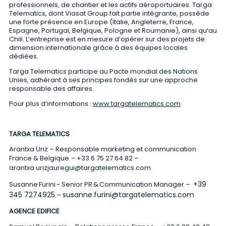
professionnels, de chantier et les actifs aéroportuaires. Targa
Telematics, dont Viasat Group fait partie intégrante, possède
une forte présence en Europe (Italie, Angleterre, France,
Espagne, Portugal, Belgique, Pologne et Roumanie), ainsi qu’au
Chili. L’entreprise est en mesure d’opérer sur des projets de
dimension internationale grâce à des équipes locales
dédiées.
Targa Telematics participe au Pacte mondial des Nations
Unies, adhérant à ses principes fondés sur une approche
responsable des affaires.
Pour plus d’informations :
www.targatelematics.com
TARGA TELEMATICS
Arantxa Uriz – Responsable marketing et communication
France & Belgique
–
+
33 6 75 27 64 82
–
arantxa.urizjauregui@targatelematics.com
+39
Susanne Furini - Senior PR & Communication Manager –
345 7274925
susanne.furini@targatelematics.com
–
AGENCE EDIFICE