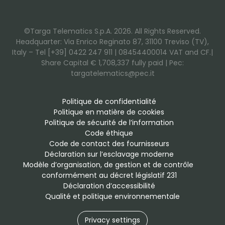
©Targa Telematics S.p.A. 2026. All Rights Reserved.
Headquarter: Via Enrico Reginato 87, 31100 Treviso (TV),
Italy – Tel [+39] 0422 247 911 | 08454400014 VAT and CF.|
Share Capital € 1,708,337 fully paid | Pec:
targatelematics@pec.it
Politique de confidentialité
Politique en matière de cookies
Politique de sécurité de l’information
Code éthique
Code de contact des fournisseurs
Déclaration sur l’esclavage moderne
Modèle d’organisation, de gestion et de contrôle 
conformément au décret législatif 231
Déclaration d’accessibilité
Qualité et politique environnementale
Privacy settings