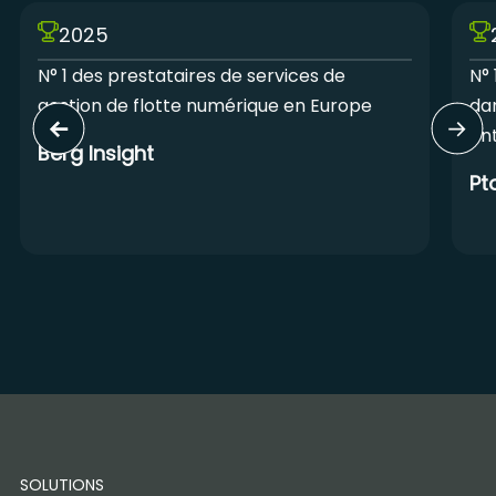
2025
N° 1 des prestataires de services de
N° 
gestion de flotte numérique en Europe
da
en
Berg Insight
Pt
SOLUTIONS