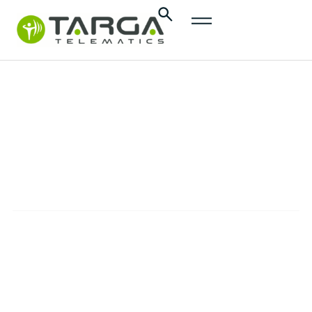
Press
releases
PRESS RELEASES
The official communications from Targa
Telematics