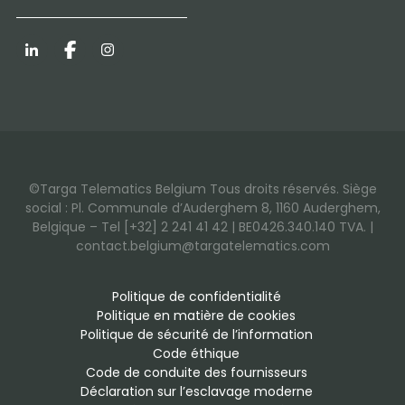
LinkedIn
Facebook
Instagram
©Targa Telematics Belgium Tous droits réservés. Siège
social : Pl. Communale d’Auderghem 8, 1160 Auderghem,
Belgique – Tel [+32] 2 241 41 42 | BE0426.340.140 TVA. |
contact.belgium@targatelematics.com
Politique de confidentialité
Politique en matière de cookies
Politique de sécurité de l’information
Code éthique
Code de conduite des fournisseurs
Déclaration sur l’esclavage moderne