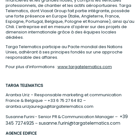
financières et les grandes flottes, y compris les véhicules
professionnels, de chantier et les actifs aéroportuaires. Targa
Telematics, dont Viasat Group fait partie intégrante, possède
une forte présence en Europe (Italie, Angleterre, France,
Espagne, Portugal, Belgique, Pologne et Roumanie), ainsi qu’au
Chili. L’entreprise est en mesure d’opérer sur des projets de
dimension internationale grâce à des équipes locales
dédiées.
Targa Telematics participe au Pacte mondial des Nations
Unies, adhérant à ses principes fondés sur une approche
responsable des affaires.
Pour plus d’informations :
www.targatelematics.com
TARGA TELEMATICS
Arantxa Uriz – Responsable marketing et communication
France & Belgique
–
+
33 6 75 27 64 82
–
arantxa.urizjauregui@targatelematics.com
+39
Susanne Furini - Senior PR & Communication Manager –
345 7274925
susanne.furini@targatelematics.com
–
AGENCE EDIFICE