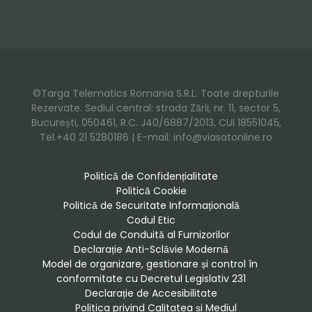
©Targa Telematics Romania S.R.L. Toate drepturile
Rezervate. Sediul central: strada Zării, nr. 11, sector 5,
București, 050461, R.C. J40/6887/2013, CUI 18551045,
Tel.+40 21 5280186 | E-mail: info@viasatonline.ro
Politică de Confidențialitate
Politică Cookie
Politică de Securitate Informațională
Codul Etic
Codul de Conduită al Furnizorilor
Declarație Anti-Sclăvie Modernă
Model de organizare, gestionare și control în 
conformitate cu Decretul Legislativ 231
Declarație de Accesibilitate
Politica privind Calitatea și Mediul