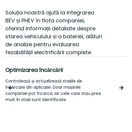
Soluția noastră ajută la integrarea
BEV și PHEV în flota companiei,
oferind informații detaliate despre
starea vehiculului și a bateriei, alături
de analize pentru evaluarea
fezabilității electrificării complete.
Optimizarea încărcării
Controlează și actualizează stațiile de
C
încărcare din aplicație. Doar mașinile
n
companiei pot încărca, iar cele care stau prea
mult în stații sunt identificate.