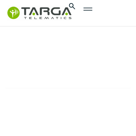
conținut
Managementul
activelor
SOLUȚII
O gamă de servicii pentru nevoile reale ale
deținătorilor de vehicule