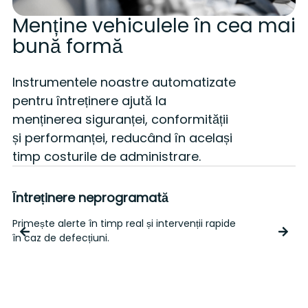
Menține vehiculele în cea mai
bună formă
Instrumentele noastre automatizate
pentru întreținere ajută la
menținerea siguranței, conformității
și performanței, reducând în același
timp costurile de administrare.
Întreținere neprogramată
Primește alerte în timp real și intervenții rapide
A
în caz de defecțiuni.
s