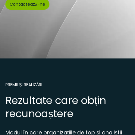
Contactează-ne
Stimularea inovației în sectorul
utilajelor industriale prin
telematică avansată
Optimizarea flotei și
digitalizarea serviciilor pentru
sportivi si staff: Cazul Sci Club
Drusciè
PREMII ȘI REALIZĂRI
Rezultate care obțin
recunoaștere
Modul în care organizațiile de top și analiștii