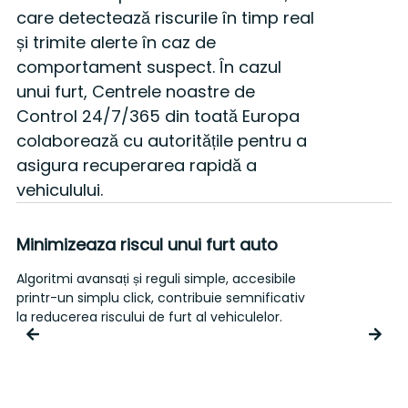
care detectează riscurile în timp real
și trimite alerte în caz de
comportament suspect.
În cazul
unui furt, Centrele noastre de
Control 24/7/365 din toată Europa
colaborează cu autoritățile pentru a
asigura recuperarea rapidă a
vehiculului.
Minimizeaza riscul unui furt auto
Algoritmi avansați și reguli simple, accesibile
Î
printr-un simplu click, contribuie semnificativ
a
la reducerea riscului de furt al vehiculelor.
ș
e
o
p
p