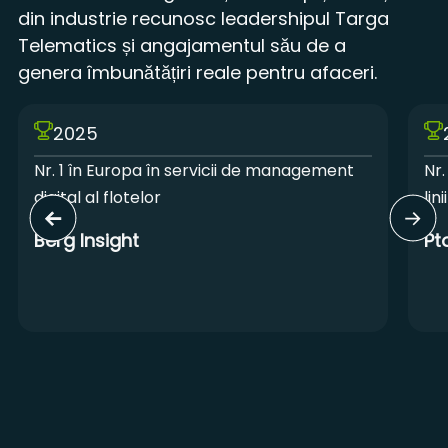
din industrie recunosc leadershipul Targa
Telematics și angajamentul său de a
genera îmbunătățiri reale pentru afaceri.
2025
Nr. 1 în Europa în servicii de management
Nr.
digital al flotelor
lin
Berg Insight
Pt