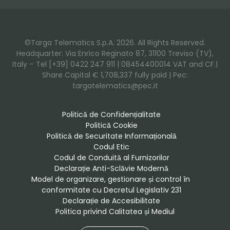
©Targa Telematics S.p.A. 2026. All Rights Reserved.
Headquarter: Via Enrico Reginato 87, 31100 Treviso (TV),
Italy – Tel [+39] 0422 247 911 | 08454400014 VAT and CF.|
Share Capital € 1,708,337 fully paid | Pec:
targatelematics@pec.it
Politică de Confidențialitate
Politică Cookie
Politică de Securitate Informațională
Codul Etic
Codul de Conduită al Furnizorilor
Declarație Anti-Sclăvie Modernă
Model de organizare, gestionare și control în 
conformitate cu Decretul Legislativ 231
Declarație de Accesibilitate
Politica privind Calitatea și Mediul