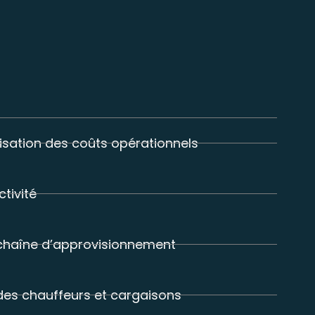
isation des coûts opérationnels
tivité
 chaîne d’approvisionnement
des chauffeurs et cargaisons