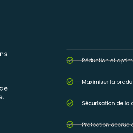
ons
Réduction et optim
Maximiser la produc
 de
e.
Sécurisation de la
Protection accrue 