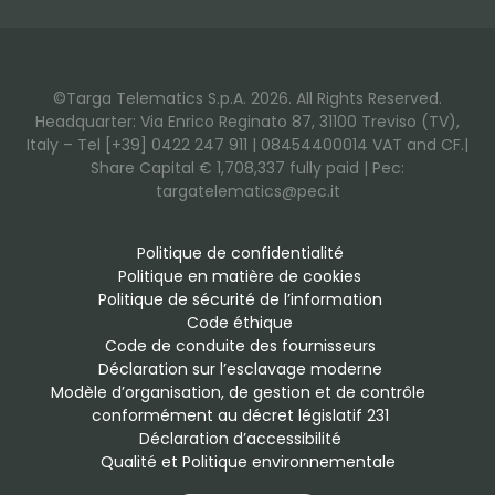
©Targa Telematics S.p.A. 2026. All Rights Reserved.
Headquarter: Via Enrico Reginato 87, 31100 Treviso (TV),
Italy – Tel [+39] 0422 247 911 | 08454400014 VAT and CF.|
Share Capital € 1,708,337 fully paid | Pec:
targatelematics@pec.it
Politique de confidentialité
Politique en matière de cookies
Politique de sécurité de l’information
Code éthique
Code de conduite des fournisseurs
Déclaration sur l’esclavage moderne
Modèle d’organisation, de gestion et de contrôle 
conformément au décret législatif 231
Déclaration d’accessibilité
Qualité et Politique environnementale