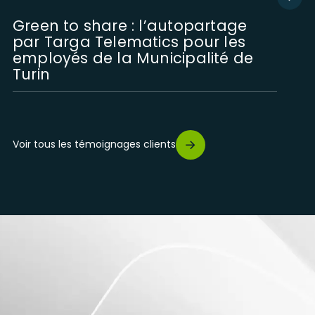
Green to share : l’autopartage
par Targa Telematics pour les
employés de la Municipalité de
Turin
Les solutions digitales de Targa
Voir tous les témoignages clients
Telematics pour Elettra, le service
d’autopartage de Gênes
Targa Telematics et Astara
Connect, ensemble pour stimuler
la mobilité connectée