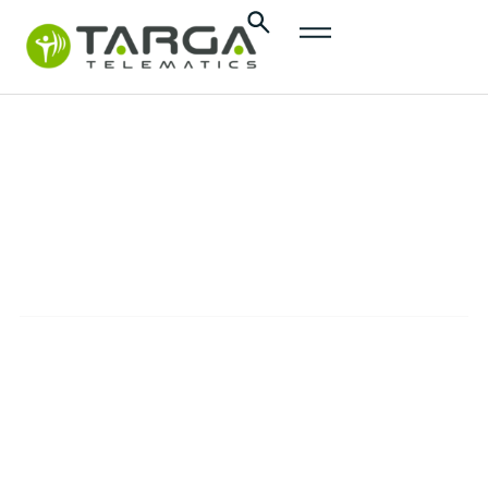
content
Flotte de
poids lourds
SOLUTIONS
Optimiser les opérations des flottes de poids
lourds en Afrique