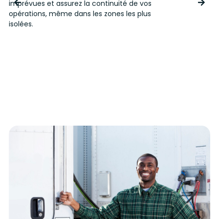
imprévues et assurez la continuité de vos
r
opérations, même dans les zones les plus
p
isolées.
r
r