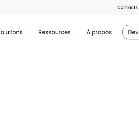
Contacts
Solutions
Ressources
À propos
Deve
sées sur l’internet
de matériels et