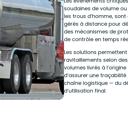
Les événements critiques,
soudaines de volume ou 
les trous d’homme, sont
gérés à distance pour dé
des mécanismes de protec
de contrôle en temps rée
Les solutions permettent
ravitaillements selon des 
volumes livrés à l’origine 
d’assurer une traçabilité
chaîne logistique — du d
d’utilisation final.