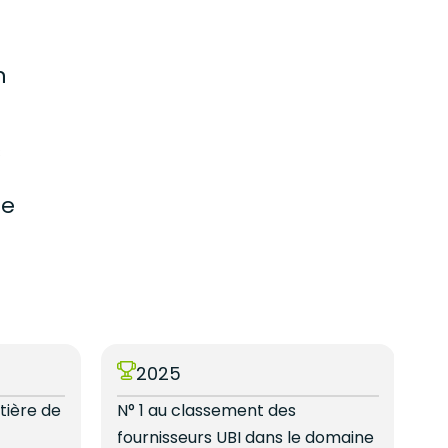
n
s
ée
2025
tière de
N° 1 au classement des
N°
e
fournisseurs UBI dans le domaine
de