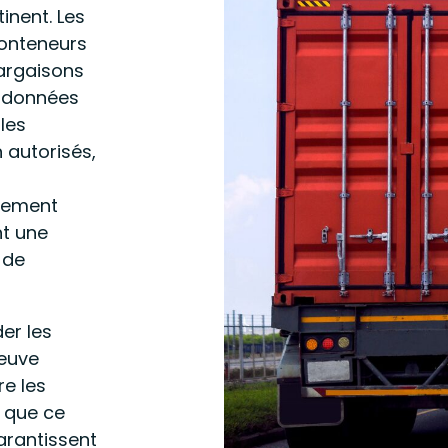
inent. Les
 conteneurs
argaisons
s données
les
 autorisés,
tement
nt une
 de
er les
reuve
re les
 que ce
garantissent