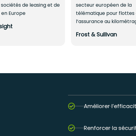
 sociétés de leasing et de
secteur européen de la
n en Europe
télématique pour flottes
l’assurance au kilométra
sight
Frost & Sullivan
Améliorer l’efficac
n
Renforcer la sécur