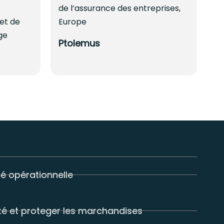
de l’assurance des entreprises,
e
 et de
Europe
B
ge
Ptolemus
ité opérationnelle
ité et proteger les marchandises