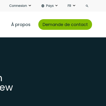
Recherch
Connexion
Pays
FR
À propos
Demande de contact
n
new