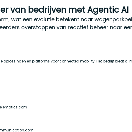
r van bedrijven met Agentic AI
tform, wat een evolutie betekent naar wagenparkbe
rders overstappen van reactief beheer naar een s
ale oplossingen en platforms voor connected mobility. Het bedrijf biedt 
m
atelematics.com
fcommunication.com