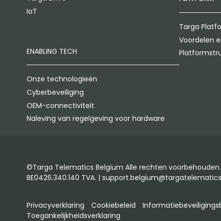
IoT
Targa Platf
Voordelen e
ENABLING TECH
Platformstr
Onze technologieën
Cyberbeveiliging
OEM-connectiviteit
Naleving van regelgeving voor hardware
©Targa Telematics Belgium Alle rechten voorbehouden. 
BE0426.340.140 TVA. | support.belgium@targatelematic
Privacyverklaring
Cookiebeleid
Informatiebeveiligings
Toegankelijkheidsverklaring