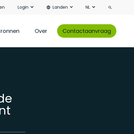
Zoeken
en
Login
Landen
NL
Bronnen
Over
Contactaanvraag
 de
nt