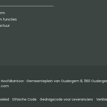
orm
n functies
uctuur
Hoofdkantoor : Gemeenteplein van Oudergem 8, 1160 Oudergem, B
s.com
beleid
Ethische Code
Gedragscode voor Leveranciers
Verkla