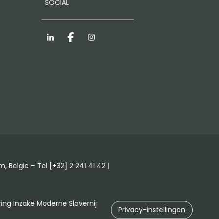
SOCIAL
LinkedIn
Facebook
Instagram
elgië – Tel [+32] 2 241 41 42 |
ring Inzake Moderne Slavernij
Privacy-instellingen