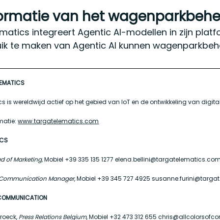
ormatie van het wagenparkbehee
matics integreert Agentic AI-modellen in zijn pla
ik te maken van Agentic AI kunnen wagenparkbehee
LEMATICS
s is wereldwijd actief op het gebied van IoT en de ontwikkeling van digit
matie:
www.targatelematics.com
ICS
d of Marketing,
Mobiel +39 335 135 1277 elena.bellini@targatelematics.co
Communication Manager
, Mobiel +39 345 727 4925 susanne.furini@targ
 COMMUNICATION
roeck,
Press Relations Belgium
, Mobiel +32 473 312 655 chris@allcolorso