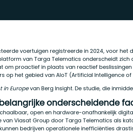
teerde voertuigen registreerde in 2024, voor het de
latform van Targa Telematics onderscheidt zich d
at om proactief in plaats van reactief beslissinge
s op het gebied van AIoT (Artificial Intelligence
 in Europe
van Berg Insight. De studie, die inmidd
 belangrijke onderscheidende fa
schaalbaar, open en hardware-onafhankelijk digi
van Viasat Group door Targa Telematics als kataly
en bedrijven operationele inefficiënties drastisc