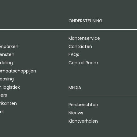
ONDERSTEUNING
Klantenservice
enparken
Contacten
iensten
FAQs
deling
Control Room
gsmaatschappijen
leasing
 logistiek
MEDIA
ners
rikanten
Persberichten
rs
Nieuws
Klantverhalen