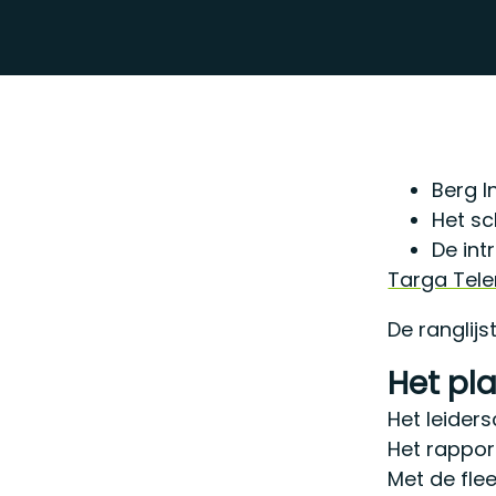
Berg I
Het sc
De int
Targa Tel
De ranglij
Het pl
Het leider
Het rappor
Met de fle