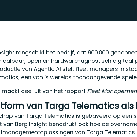
nsight rangschikt het bedrijf, dat 900.000 geconnec
haalbaar, open en hardware-agnostisch digitaal p
roductie van Agentic AI stelt fleet managers in sta
ematics
, een van ’s werelds toonaangevende speler
st maakt deel uit van het rapport
Fleet Management
atform van Targa Telematics als
schap van Targa Telematics is gebaseerd op een 
t van Berg Insight benadrukt ook hoe de overname 
etmanagementoplossingen van Targa Telematics kunn