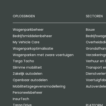
OPLOSSINGEN
SECTOREN
Wagenparkbeheer
Bouw
Bedrijfsmiddelenbeheer
Bedrijfswag
My Vehicle Care
Overheidsd
Wagenparkoptimalisatie
Grondafhan
Wagenparken met zware voertuigen
Verzekerin
Targa Tacho
Verhuur en 
Slimme mobiliteit
Transport en
Zakelijk autodelen
Dienstverle
Openbaar autodelen
Voertuigfab
Mobiliteitsgegevensmodellering
Autoverdele
Personeelsbeheer
InsurTech
Targa Drive
PLATFORM