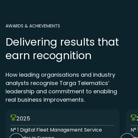
de op één na grootste
luchthaven van Italië
AWARDS & ACHIEVEMENTS
Delivering results that
earn recognition
How leading organisations and industry
analysts recognise Targa Telematics’
leadership and commitment to enabling
real business improvements.
2025
N° 1 Digital Fleet Management Service
N° 