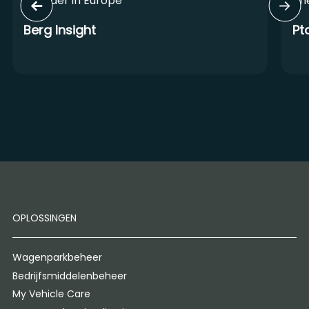
Provider in Europe
Lin
Berg Insight
Pt
OPLOSSINGEN
Wagenparkbeheer
Bedrijfsmiddelenbeheer
My Vehicle Care