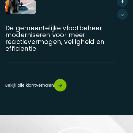
De gemeentelijke vlootbeheer
moderniseren voor meer
reactievermogen, veiligheid en
efficiëntie
Digitaliseer het beheer van
veldinterventies voor meer
Bekijk alle klantverhalen
traceerbaarheid, nauwkeurigheid
en operationele efficiëntie
Het beheer van zware apparatuur
optimaliseren dankzij telematica