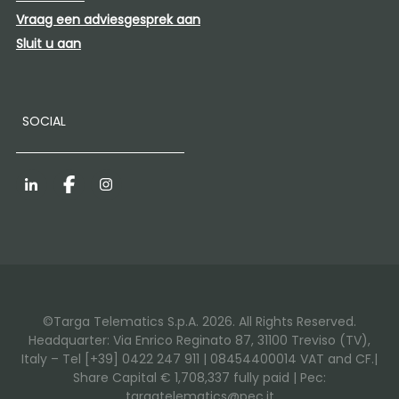
Vraag een adviesgesprek aan
Sluit u aan
SOCIAL
LinkedIn
Facebook
Instagram
©Targa Telematics S.p.A. 2026. All Rights Reserved.
Headquarter: Via Enrico Reginato 87, 31100 Treviso (TV),
Italy – Tel [+39] 0422 247 911 | 08454400014 VAT and CF.|
Share Capital € 1,708,337 fully paid | Pec:
targatelematics@pec.it