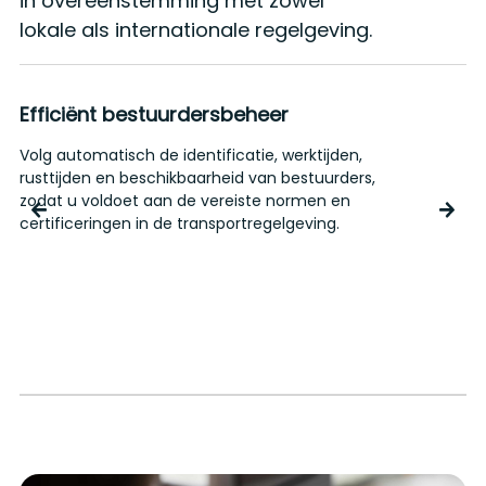
in overeenstemming met zowel
lokale als internationale regelgeving.
Efficiënt bestuurdersbeheer
Volg automatisch de identificatie, werktijden,
H
rusttijden en beschikbaarheid van bestuurders,
d
zodat u voldoet aan de vereiste normen en
o
certificeringen in de transportregelgeving.
r