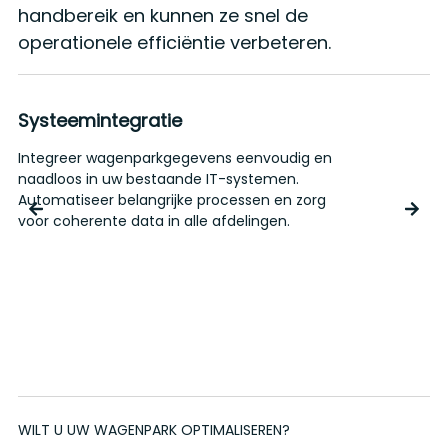
handbereik en kunnen ze snel de
operationele efficiëntie verbeteren.
Systeemintegratie
Integreer wagenparkgegevens eenvoudig en
K
naadloos in uw bestaande IT-systemen.
w
Automatiseer belangrijke processen en zorg
p
voor coherente data in alle afdelingen.
b
b
o
WILT U UW WAGENPARK OPTIMALISEREN?