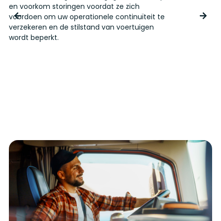
en voorkom storingen voordat ze zich
C
voordoen om uw operationele continuïteit te
r
verzekeren en de stilstand van voertuigen
v
wordt beperkt.