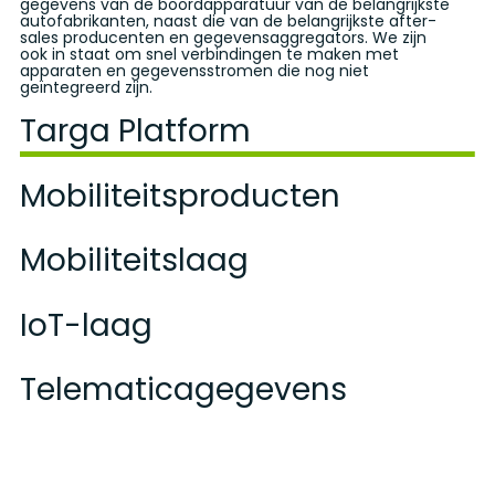
gegevens van de boordapparatuur van de belangrijkste
onderscheiden van concurrerende producten, zonder
gemeenschappelijke standaarden binnen de sector
toegangslagen van het platform. De belangrijkste
gegevens van de boordapparatuur van de belangrijkste
autofabrikanten, naast die van de belangrijkste after-
zich te hoeven aanpassen aan vooraf vastgestelde
worden overwonnen. Door onze bestaande
kenmerken van de
autofabrikanten, naast die van de belangrijkste after-
IoT
-laag zijn robuustheid, hoge
sales producenten en
modellen.
microservices te configureren en te combineren, kan
prestaties, beveiliging en schaalbaarheid.
sales producenten en
gegevensaggregators
gegevensaggregators
. We zijn
. We zijn
ook in staat om snel verbindingen te maken met
de ontwikkeling van unieke mobiliteitsproducten
ook in staat om snel verbindingen te maken met
apparaten en gegevensstromen die nog niet
aanzienlijk worden versneld.
apparaten en gegevensstromen die nog niet
geïntegreerd zijn.
geïntegreerd zijn.
Targa Platform
Mobiliteitsproducten
Mobiliteitslaag
IoT-laag
Telematicagegevens