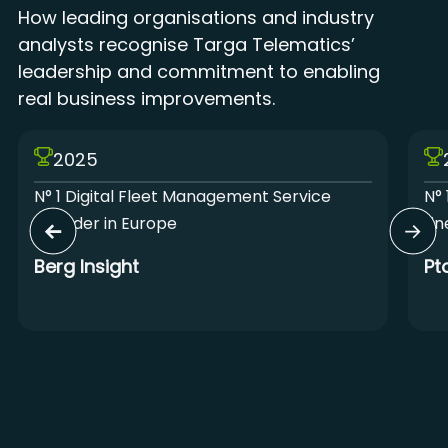
How leading organisations and industry
analysts recognise Targa Telematics’
leadership and commitment to enabling
real business improvements.
2025
N° 1 Digital Fleet Management Service
N° 
Provider in Europe
Lin
Berg Insight
Pt