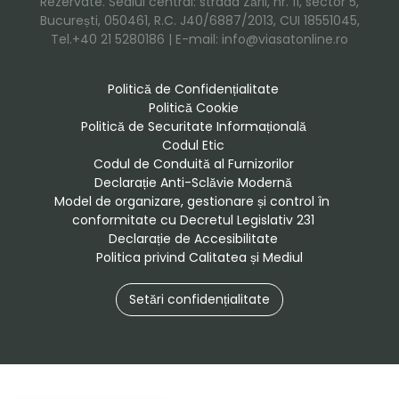
Rezervate. Sediul central: strada Zării, nr. 11, sector 5,
București, 050461, R.C. J40/6887/2013, CUI 18551045,
Tel.+40 21 5280186 | E-mail: info@viasatonline.ro
Politică de Confidențialitate
Politică Cookie
Politică de Securitate Informațională
Codul Etic
Codul de Conduită al Furnizorilor
Declarație Anti-Sclăvie Modernă
Model de organizare, gestionare și control în 
conformitate cu Decretul Legislativ 231
Declarație de Accesibilitate
Politica privind Calitatea și Mediul
Setări confidențialitate