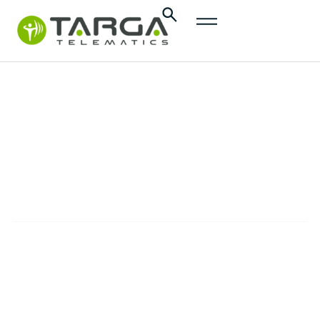
do
treści
Press
Releases
OUR PRESS RELEASES
The official communications from Targa
Telematics