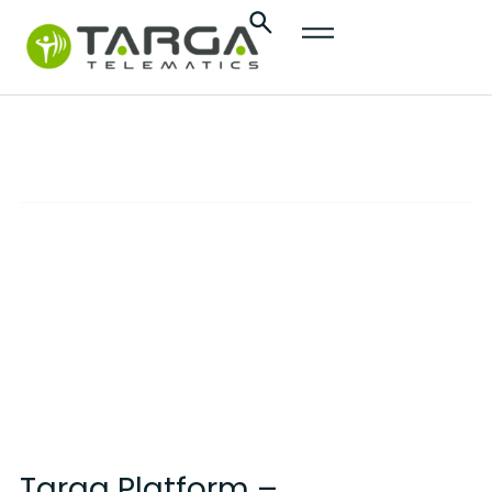
do
treści
Targa Platform
ROZWIĄZANIA
Otwartość IoT dla Twoich rozwiązań
mobilnościowych
Targa Platform –