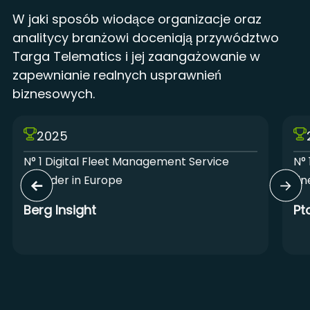
W jaki sposób wiodące organizacje oraz
analitycy branżowi doceniają przywództwo
Targa Telematics i jej zaangażowanie w
zapewnianie realnych usprawnień
biznesowych.
2025
N° 1 Digital Fleet Management Service
N° 
Provider in Europe
Lin
Berg Insight
Pt