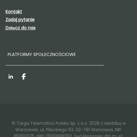
Kontakt
Zadaj pytanie
Dołącz do nas
PLATFORMY SPOŁECZNOŚCIOWE
LinkedIn
Facebook
© Targa Telematics Polska Sp. z o.o. 2026 z siedzibą w
Warszawie, ul. Pileckiego 63, 02-781 Warszawa, NIP:
9511001175, KRS: 0000681092, Sąd Rejonowy dla m. st.