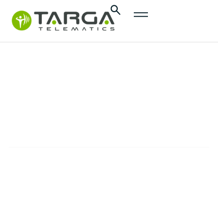
Customer
Stories
CASE STUDIES
We support our clients in achieving their
business goals