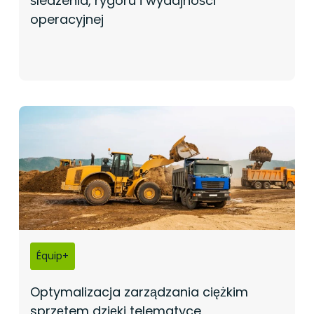
śledzenia, rygoru i wydajności
operacyjnej
Équip+
Optymalizacja zarządzania ciężkim
sprzętem dzięki telematyce