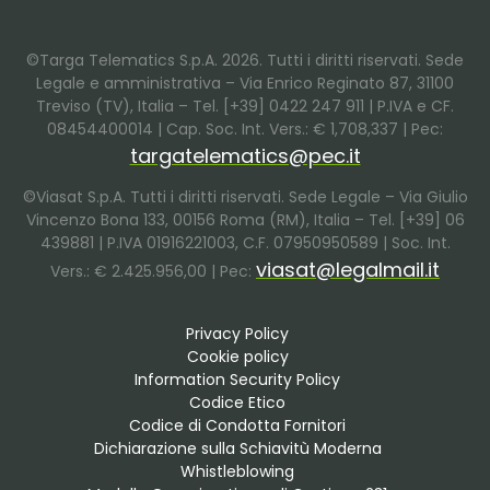
©Targa Telematics S.p.A. 2026. Tutti i diritti riservati. Sede
Legale e amministrativa – Via Enrico Reginato 87, 31100
Treviso (TV), Italia – Tel. [+39] 0422 247 911 | P.IVA e CF.
08454400014 | Cap. Soc. Int. Vers.: € 1,708,337 | Pec:
targatelematics@pec.it
©Viasat S.p.A. Tutti i diritti riservati. Sede Legale – Via Giulio
Vincenzo Bona 133, 00156 Roma (RM), Italia – Tel. [+39] 06
439881 | P.IVA 01916221003, C.F. 07950950589 | Soc. Int.
viasat@legalmail.it
Vers.: € 2.425.956,00 | Pec:
Privacy Policy
Cookie policy
Information Security Policy
Codice Etico
Codice di Condotta Fornitori
Dichiarazione sulla Schiavitù Moderna
Whistleblowing