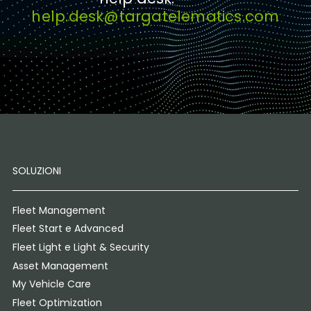
help.desk@targatelematics.com
SOLUZIONI
Fleet Management
Fleet Start e Advanced
Fleet Light e Light & Security
Asset Management
My Vehicle Care
Fleet Optimization