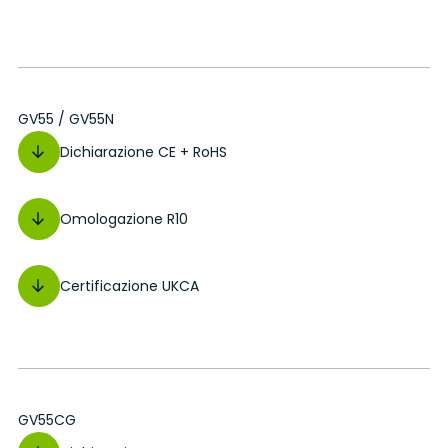
GV55 / GV55N
Dichiarazione CE + RoHS
Omologazione R10
Certificazione UKCA
GV55CG