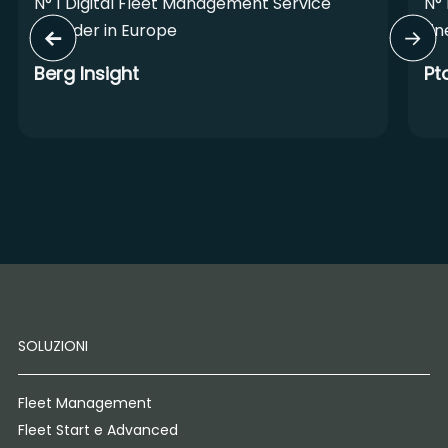
N° 1 Digital Fleet Management Service
N° 
Provider in Europe
Lin
Berg Insight
Pt
SOLUZIONI
Fleet Management
Fleet Start e Advanced