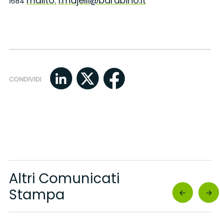
mailto:
l.majelli@barabino.it
1684
CONDIVIDI
Altri Comunicati
Stampa