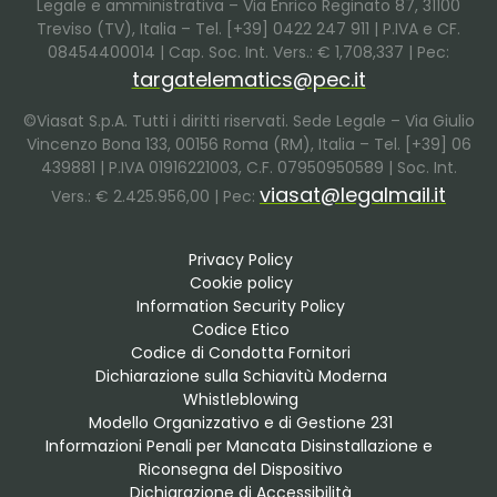
Legale e amministrativa – Via Enrico Reginato 87, 31100
Treviso (TV), Italia – Tel. [+39] 0422 247 911 | P.IVA e CF.
08454400014 | Cap. Soc. Int. Vers.: € 1,708,337 | Pec:
targatelematics@pec.it
©Viasat S.p.A. Tutti i diritti riservati. Sede Legale – Via Giulio
Vincenzo Bona 133, 00156 Roma (RM), Italia – Tel. [+39] 06
439881 | P.IVA 01916221003, C.F. 07950950589 | Soc. Int.
viasat@legalmail.it
Vers.: € 2.425.956,00 | Pec:
Privacy Policy
Cookie policy
Information Security Policy
Codice Etico
Codice di Condotta Fornitori
Dichiarazione sulla Schiavitù Moderna
Whistleblowing
Modello Organizzativo e di Gestione 231
Informazioni Penali per Mancata Disinstallazione e 
Riconsegna del Dispositivo
Dichiarazione di Accessibilità