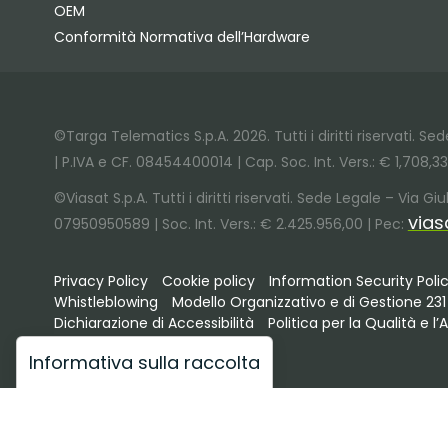
OEM
Conformità Normativa dell’Hardware
©Targa Telematics S.p.A. 2026. Tutti i diritti riservati. S
| P.IVA e CF. 08454400014 | Cap. Soc. Int. Vers.: € 1,708,3
©Viasat S.p.A. Tutti i diritti riservati. Sede Legale – Via 
vias
07950950589 | Soc. Int. Vers.: € 2.425.956,00 | Pec:
Privacy Policy
Cookie policy
Information Security Poli
Whistleblowing
Modello Organizzativo e di Gestione 231
Dichiarazione di Accessibilità
Politica per la Qualità e l
Informativa sulla raccolta