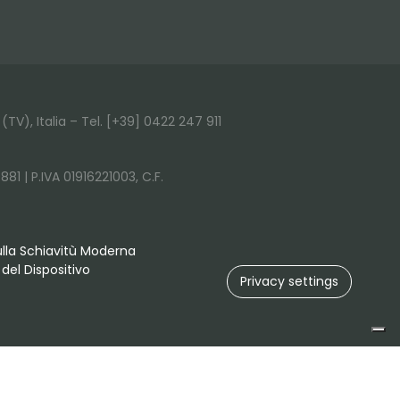
(TV), Italia – Tel. [+39] 0422 247 911
881 | P.IVA 01916221003, C.F.
ulla Schiavitù Moderna
del Dispositivo
Privacy settings