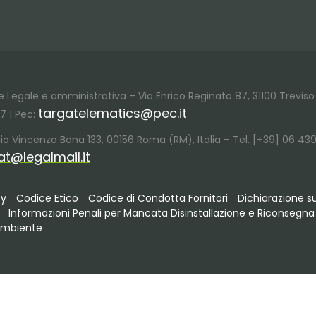
ede Legale e amministrativa – Via Enrico Reginato 87, 31100 Treviso 
targatelematics@pec.it
37 | Pec:
Giulio Vincenzo Bona 133, 00156 Roma (RM), Italia – Tel. [+39] 06 439
at@legalmail.it
cy
Codice Etico
Codice di Condotta Fornitori
Dichiarazione s
Informazioni Penali per Mancata Disinstallazione e Riconsegna 
’Ambiente