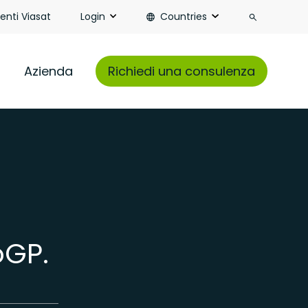
Search
ienti Viasat
Login
Countries
Azienda
Richiedi una consulenza
oGP.