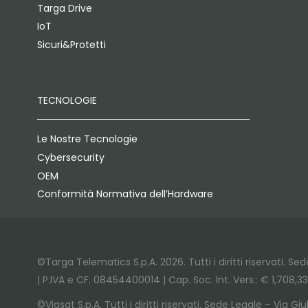
Targa Drive
IoT
Sicuri&Protetti
TECNOLOGIE
Le Nostre Tecnologie
Cybersecurity
OEM
Conformità Normativa dell’Hardware
©Targa Telematics S.p.A. 2026. Tutti i diritti riservati. S
| P.IVA e CF. 08454400014 | Cap. Soc. Int. Vers.: € 1,708,3
©Viasat S.p.A. Tutti i diritti riservati. Sede Legale – Via 