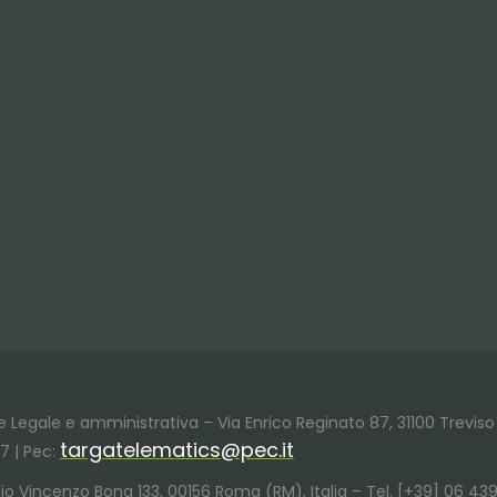
ede Legale e amministrativa – Via Enrico Reginato 87, 31100 Treviso 
targatelematics@pec.it
37 | Pec:
Giulio Vincenzo Bona 133, 00156 Roma (RM), Italia – Tel. [+39] 06 439