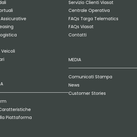
dali
Servizio Clienti Viasat
rtuali
Centrale Operativa
Assicurative
FAQs Targa Telematics
Leasing
FAQs Viasat
Logistica
Contatti
 Veicoli
ri
MEDIA
Comunicati Stampa
MA
News
Customer Stories
orm
Caratteristiche
lla Piattaforma