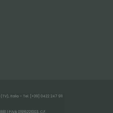
(TV), Italia – Tel. [+39] 0422 247 911
881 | P.IVA 01916221003, C.F.