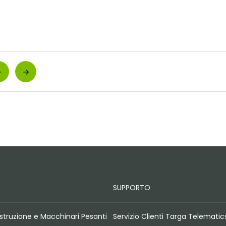
SUPPORTO
struzione e Macchinari Pesanti
Servizio Clienti Targa Telematic