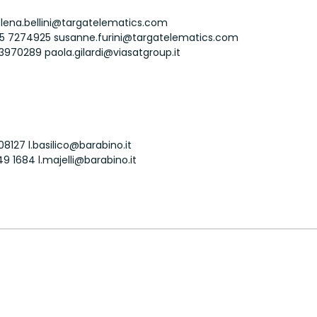
lena.bellini@targatelematics.com
5 7274925
susanne.furini@targatelematics.com
 3970289
paola.gilardi@viasatgroup.it
08127
l.basilico@barabino.it
49 1684
l.majelli@barabino.it