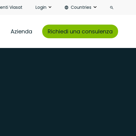
Search
ienti Viasat
Login
Countries
Azienda
Richiedi una consulenza