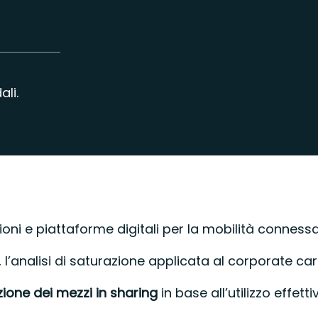
ali.
zioni e piattaforme digitali per la mobilità connes
, l’analisi di saturazione applicata al corporate c
zione dei mezzi in sharing
in base all’utilizzo effet