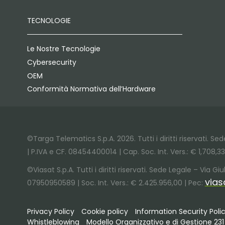
TECNOLOGIE
Le Nostre Tecnologie
Cybersecurity
OEM
Conformità Normativa dell’Hardware
©Targa Telematics S.p.A. 2026. Tutti i diritti riservati. S
| P.IVA e CF. 08454400014 | Cap. Soc. Int. Vers.: € 1,708,3
©Viasat S.p.A. Tutti i diritti riservati. Sede Legale – Via 
vias
07950950589 | Soc. Int. Vers.: € 2.425.956,00 | Pec:
Privacy Policy
Cookie policy
Information Security Poli
Whistleblowing
Modello Organizzativo e di Gestione 231