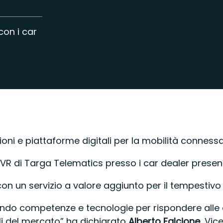
con i car
uzioni e piattaforme digitali per la mobilità conne
R di Targa Telematics presso i car dealer presenti 
 un servizio a valore aggiunto per il tempestivo rec
unendo competenze e tecnologie per rispondere all
ili del mercato” ha dichiarato
Alberto Falcione
, Vic