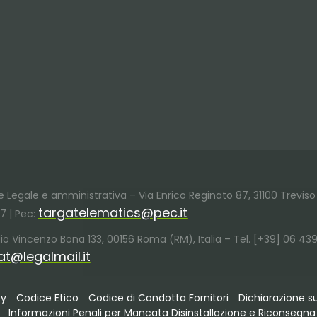
ede Legale e amministrativa – Via Enrico Reginato 87, 31100 Treviso 
targatelematics@pec.it
37 | Pec:
Giulio Vincenzo Bona 133, 00156 Roma (RM), Italia – Tel. [+39] 06 439
at@legalmail.it
cy
Codice Etico
Codice di Condotta Fornitori
Dichiarazione s
Informazioni Penali per Mancata Disinstallazione e Riconsegna 