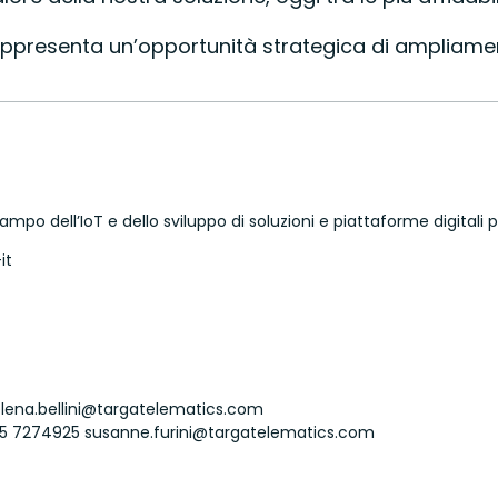
ppresenta un’opportunità strategica di ampliamen
campo dell’IoT e dello sviluppo di soluzioni e piattaforme digital
it
lena.bellini@targatelematics.com
5 7274925
susanne.furini@targatelematics.com