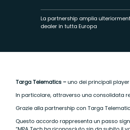
La partnership amplia ulteriorment
dealer in tutta Europa
Targa Telematics –
uno dei principali playe
In particolare, attraverso una consolidata r
Grazie alla partnership con Targa Telematics,
Questo accordo rappresenta un passo signifi
“MPA Tech ha riconosciuto sin da subito il va