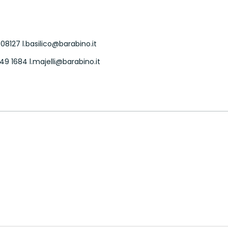
6708127
l.basilico@barabino.it
 749 1684
l.majelli@barabino.it