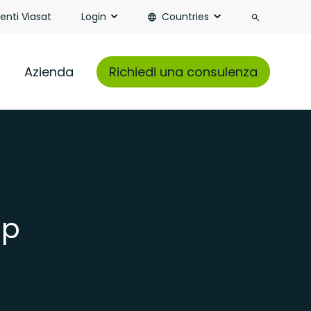
Search
ienti Viasat
Login
Countries
Azienda
Richiedi una consulenza
ip