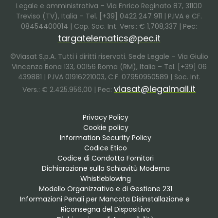
Legale e amministrativa – Via Enrico Reginato 87, 31100
Treviso (TV), Italia – Tel. [+39] 0422 247 911 | P.IVA e CF.
08454400014 | Cap. Soc. Int. Vers.: € 1,708,337 | Pec:
targatelematics@pec.it
©Viasat S.p.A. Tutti i diritti riservati. Sede Legale – Via Giulio
Vincenzo Bona 133, 00156 Roma (RM), Italia – Tel. [+39] 06
439881 | P.IVA 01916221003, C.F. 07950950589 | Soc. Int.
viasat@legalmail.it
Vers.: € 2.425.956,00 | Pec:
Privacy Policy
Cookie policy
Information Security Policy
Codice Etico
Codice di Condotta Fornitori
Dichiarazione sulla Schiavitù Moderna
Whistleblowing
Modello Organizzativo e di Gestione 231
Informazioni Penali per Mancata Disinstallazione e 
Riconsegna del Dispositivo