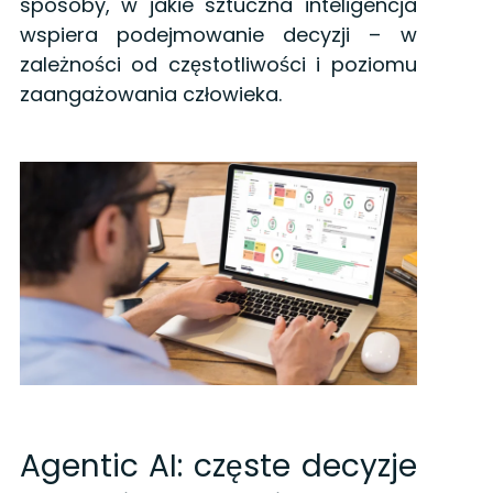
sposoby, w jakie sztuczna inteligencja
wspiera podejmowanie decyzji – w
zależności od częstotliwości i poziomu
zaangażowania człowieka.
Agentic AI: częste decyzje