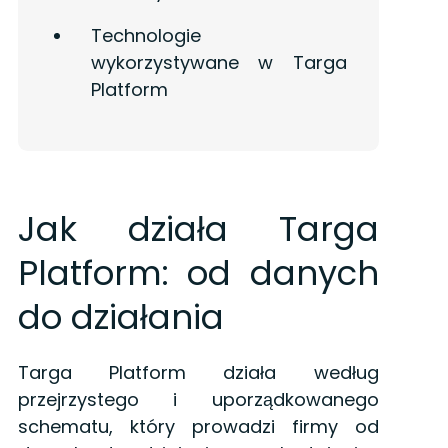
Technologie
wykorzystywane w Targa
Platform
Jak działa Targa
Platform: od danych
do działania
Targa Platform działa według
przejrzystego i uporządkowanego
schematu, który prowadzi firmy od