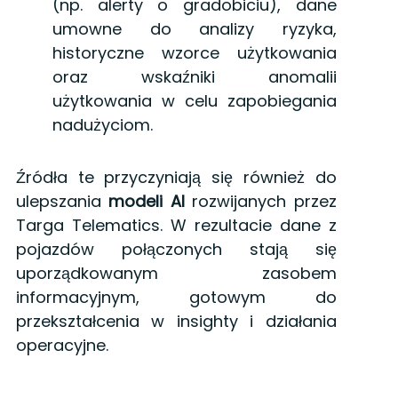
(np. alerty o gradobiciu), dane
umowne do analizy ryzyka,
historyczne wzorce użytkowania
oraz wskaźniki anomalii
użytkowania w celu zapobiegania
nadużyciom.
Źródła te przyczyniają się również do
ulepszania
modeli AI
rozwijanych przez
Targa Telematics. W rezultacie dane z
pojazdów połączonych stają się
uporządkowanym zasobem
informacyjnym, gotowym do
przekształcenia w insighty i działania
operacyjne.