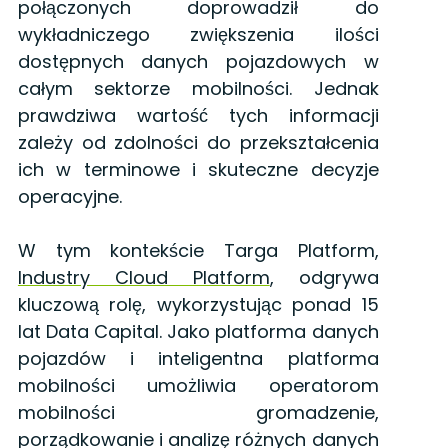
połączonych doprowadził do
wykładniczego zwiększenia ilości
dostępnych danych pojazdowych w
całym sektorze mobilności. Jednak
prawdziwa wartość tych informacji
zależy od zdolności do przekształcenia
ich w terminowe i skuteczne decyzje
operacyjne.
W tym kontekście Targa Platform,
Industry Cloud Platform
, odgrywa
kluczową rolę, wykorzystując ponad 15
lat Data Capital. Jako platforma danych
pojazdów i inteligentna platforma
mobilności umożliwia operatorom
mobilności gromadzenie,
porządkowanie i analizę różnych danych