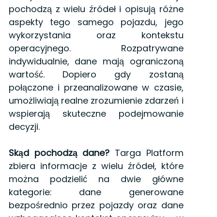
pochodzą z wielu źródeł i opisują różne
aspekty tego samego pojazdu, jego
wykorzystania oraz kontekstu
operacyjnego. Rozpatrywane
indywidualnie, dane mają ograniczoną
wartość. Dopiero gdy zostaną
połączone i przeanalizowane w czasie,
umożliwiają realne zrozumienie zdarzeń i
wspierają skuteczne podejmowanie
decyzji.
Skąd pochodzą dane?
Targa Platform
zbiera informacje z wielu źródeł, które
można podzielić na dwie główne
kategorie: dane generowane
bezpośrednio przez pojazdy oraz dane