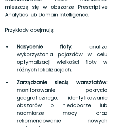
mieszczą się w obszarze Prescriptive
Analytics lub Domain Intelligence.
Przykłady obejmują:
Nasycenie floty:
analiza
wykorzystania pojazdów w celu
optymalizacji wielkości floty w
różnych lokalizacjach.
Zarządzanie siecią warsztatów:
monitorowanie pokrycia
geograficznego, identyfikowanie
obszarów o niedoborze lub
nadmiarze mocy oraz
rekomendowanie nowych