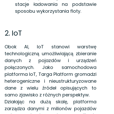
stacje ładowania na podstawie
sposobu wykorzystania floty.
2. IoT
Obok AI, IoT stanowi warstwę
technologiczną umożliwiającą zbieranie
danych z pojazdów i urządzeń
połączonych. Jako samochodowa
platforma IoT, Targa Platform gromadzi
heterogeniczne i nieustrukturyzowane
dane z wielu źródeł opisujących to
samo zjawisko z różnych perspektyw.
Działając na dużą skalę, platforma
zarządza danymi z milionów pojazdów