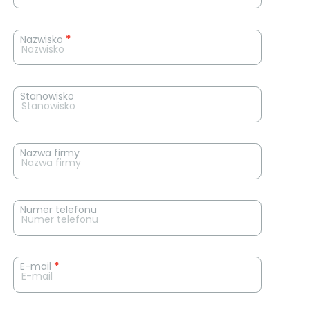
form
Nazwisko
*
Stanowisko
Nazwa firmy
Numer telefonu
E-mail
*