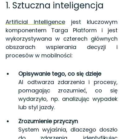
1. Sztuczna inteligencja
Artificial Intelligence
jest kluczowym
komponentem Targa Platform i jest
wykorzystywana w czterech głównych
obszarach wspierania decyzji i
procesów w mobilności:
Opisywanie tego, co się dzieje
AI odtwarza zdarzenia i procesy,
pomagając zrozumieć, co się
wydarzyło, np. analizując wypadek
lub styl jazdy.
Zrozumienie przyczyn
System wyjaśnia, dlaczego doszło
do zdarzenia, identyfikując