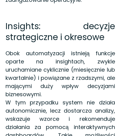
Insights: decyzje
strategiczne i okresowe
Obok automatyzacji istnieją funkcje
oparte na insightach, zwykle
uruchamiane cyklicznie (miesięcznie lub
kwartalnie) i powiązane z rzadszymi, ale
mającymi duży wpływ decyzjami
biznesowymi.
W tym przypadku system nie działa
autonomicznie, lecz dostarcza analizy,
wskazuje wzorce i rekomenduje
działania za pomocą interaktywnych
dashboardów. Takie możliwości