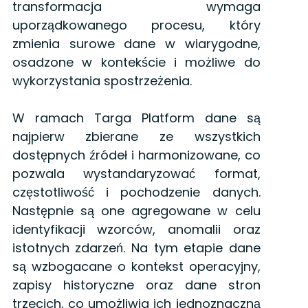
transformacja wymaga
uporządkowanego procesu, który
zmienia surowe dane w wiarygodne,
osadzone w kontekście i możliwe do
wykorzystania spostrzeżenia.
W ramach Targa Platform dane są
najpierw zbierane ze wszystkich
dostępnych źródeł i harmonizowane, co
pozwala wystandaryzować format,
częstotliwość i pochodzenie danych.
Następnie są one agregowane w celu
identyfikacji wzorców, anomalii oraz
istotnych zdarzeń. Na tym etapie dane
są wzbogacane o kontekst operacyjny,
zapisy historyczne oraz dane stron
trzecich, co umożliwia ich jednoznaczną