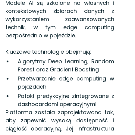
Modele AI są szkolone na własnych i
kontekstowych zbiorach danych z
wykorzystaniem zaawansowanych
technik, w tym edge computing
bezpośrednio w pojeździe.
Kluczowe technologie obejmują:
Algorytmy Deep Learning, Random
Forest oraz Gradient Boosting
Przetwarzanie edge computing w
pojazdach
Potoki predykcyjne zintegrowane z
dashboardami operacyjnymi
Platforma została zaprojektowana tak,
aby zapewnić wysoką dostępność i
ciągłość operacyjną. Jej infrastruktura