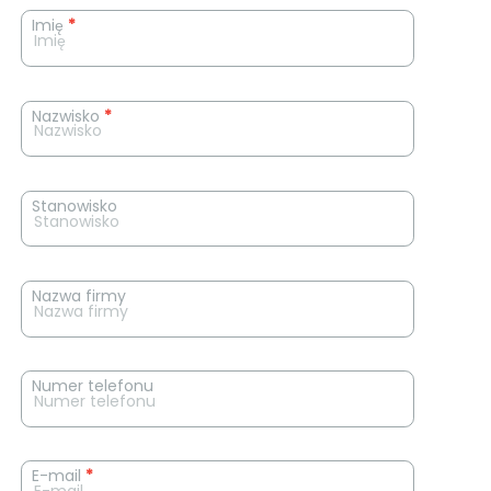
News
Imię
*
contact
form
Nazwisko
*
Stanowisko
Nazwa firmy
Numer telefonu
E-mail
*