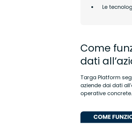
Le tecnolog
Come funz
dati all’az
Targa Platform segu
aziende dai dati all
operative concrete