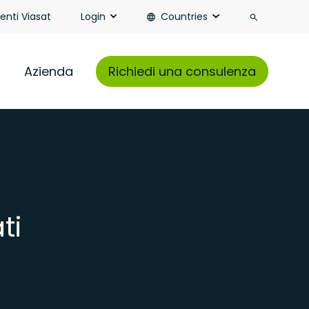
Search
ienti Viasat
Login
Countries
Azienda
Richiedi una consulenza
ti