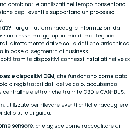
o combinati e analizzati nel tempo consentono
ione degli eventi e supportano un processo
e.
dati?
Targa Platform raccoglie informazioni da
possono essere raggruppate in due categorie
erati direttamente dai veicoli e dati che arricchisc
vo in base al segmento di business.
ccolti tramite dispositivi connessi installati nei veico
xes e dispositivi OEM
, che funzionano come data
olo o registratori dati del veicolo, acquisendo
e centraline elettroniche tramite OBD e CAN-BUS.
am
, utilizzate per rilevare eventi critici e raccogliere
i dello stile di guida.
ome sensore
, che agisce come raccoglitore di