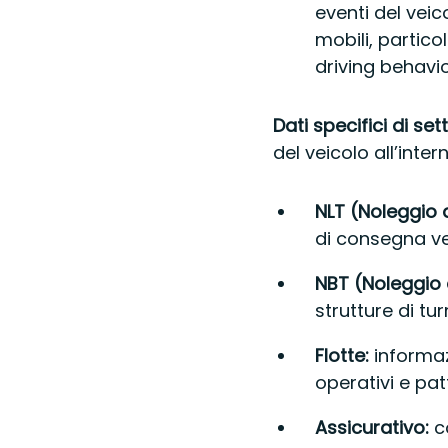
eventi del veico
mobili, partico
driving behavio
Dati specifici di s
del veicolo all’inter
NLT (Noleggio 
di consegna veic
NBT (Noleggio 
strutture di tur
Flotte:
informaz
operativi e patt
Assicurativo:
co