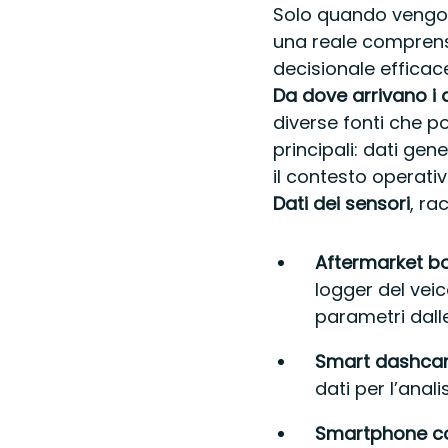
Solo quando vengon
una reale comprens
decisionale efficac
Da dove arrivano i 
diverse fonti che 
principali: dati gen
il contesto operati
Dati dei sensori
, ra
Aftermarket bo
logger del veic
parametri dall
Smart dashc
dati per l’analis
Smartphone c