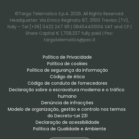
©Targa Telematics S.p.A. 2026. All Rights Reserved.
Headquarter: Via Enrico Reginato 87, 31100 Treviso (TV),
Italy – Tel [+39] 0422 247 911 | 08454400014 VAT and CF.|
Share Capital € 1,708,337 fully paid | Pec:
targatelematics@pec.it
Política de Privacidade
Política de cookies
Política de segurança da informação
Código de ética
Código de conduta de fornecedores
Declaração sobre a escravatura moderna e o tráfico 
humano
Denúncia de infracções
Modelo de organização, gestão e controlo nos termos 
do Decreto-Lei 231
Declaração de acessibilidade
Política de Qualidade e Ambiente