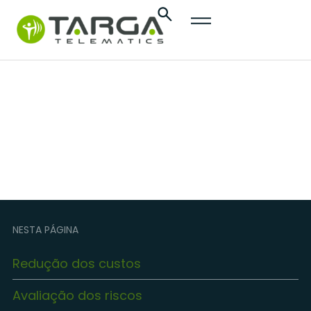
content
Seguradoras
NESTA PÁGINA
Redução dos custos
Avaliação dos riscos