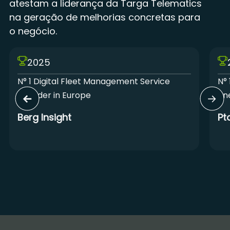
atestam a liderança da Targa Telematics
na geração de melhorias concretas para
o negócio.
2025
N° 1 Digital Fleet Management Service
N° 
Provider in Europe
Lin
Berg Insight
Pt