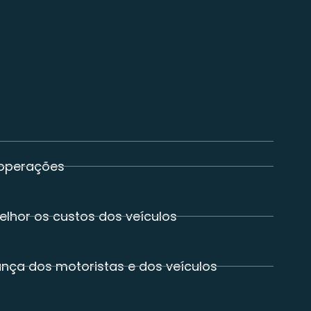
 operações
melhor os custos dos veículos
nça dos motoristas e dos veículos