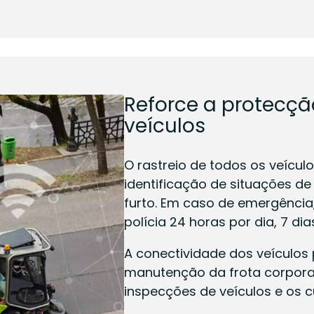
Reforce a protecçã
veículos
O rastreio de todos os veícul
identificação de situações de
furto. Em caso de emergência,
polícia 24 horas por dia, 7 di
A conectividade dos veículo
manutenção da frota corporat
inspecções de veículos e os 