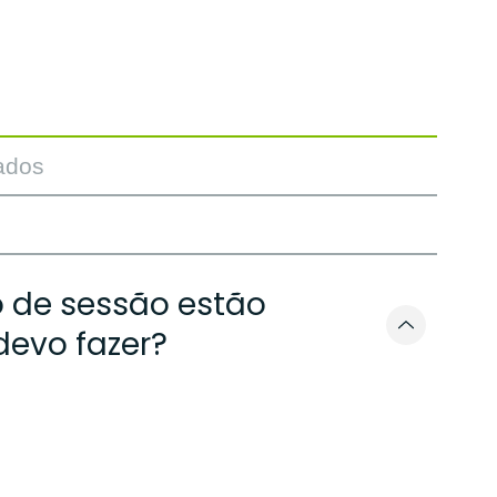
ados
o de sessão estão
devo fazer?