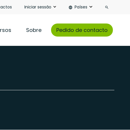
Pesquisa
actos
Iniciar sessão
Países
rsos
Sobre
Pedido de contacto