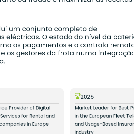
nclui um conjunto completo de
 eléctricas. O estado do nível da bateri
 como os pagamentos e o controlo remot
 os gestores da frota numa integraçã
a.
4
2025
vice Provider of Digital
Market Leader for Best P
 Services for Rental and
in the European Fleet Te
 companies in Europe
and Usage-Based Insura
industry