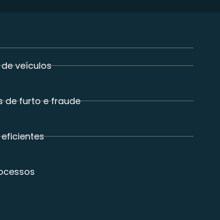
 de veículos
 de furto e fraude
eficientes
rocessos