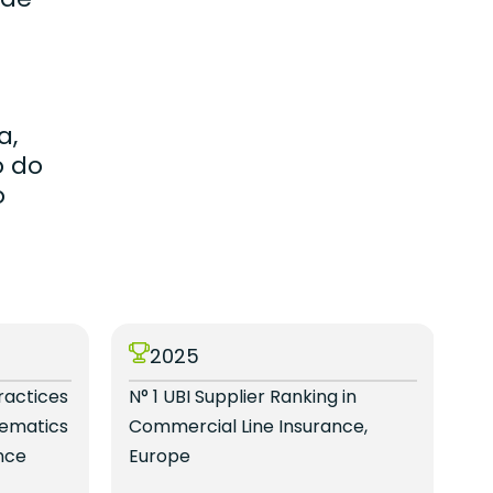
a,
o do
o
2025
ractices
N° 1 UBI Supplier Ranking in
N°
lematics
Commercial Line Insurance,
Se
nce
Europe
B