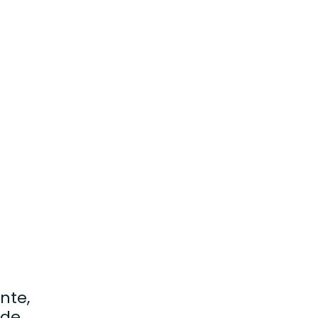
e
o
nte,
 de