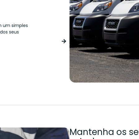
Concierge
om um simples
O assistente virtual do condut
 dos seus
qualquer utilização indevida ou
colocá-lo em contacto direct
Mantenha os se