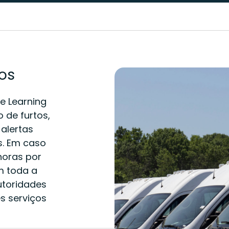
tos
e Learning
 de furtos,
alertas
s. Em caso
horas por
m toda a
utoridades
s serviços