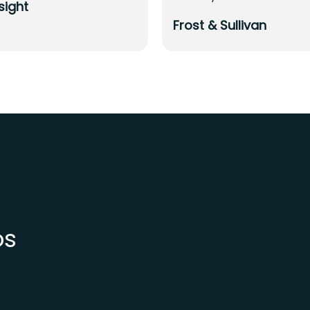
sight
Frost & Sullivan
os