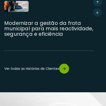
Modernizar a gestão da frota
municipal para mais reactividade,
segurança e eficiência
Digitalizar a gestão de
intervenções no terreno para
mais rastreabilidade, rigor e
Ver todas as Histórias de Clientes
desempenho operacional
Optimizar a gestão de
equipamentos pesados através