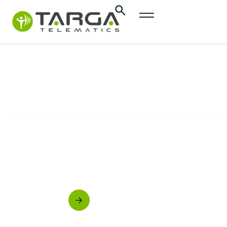
content
As nossas
tecnologias
TECNOLOGIA
Inteligência Artificial, Machine Learning, Big
Data Analytics: dos dados ao
conhecimento
Contacte-nos