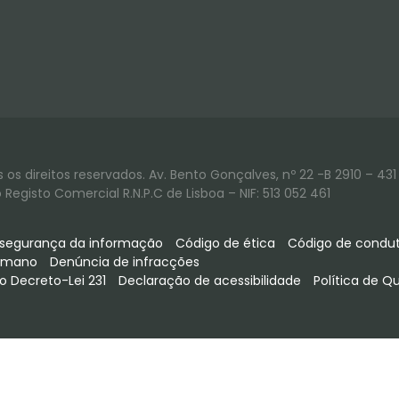
os direitos reservados. Av. Bento Gonçalves, nº 22 -B 2910 – 431 
Registo Comercial R.N.P.C de Lisboa – NIF: 513 052 461
e segurança da informação
Código de ética
Código de condut
humano
Denúncia de infracções
o Decreto-Lei 231
Declaração de acessibilidade
Política de Q