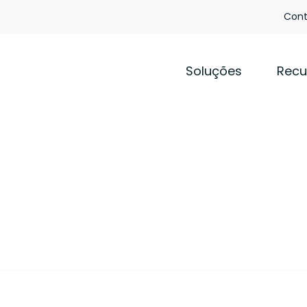
Cont
Soluções
Recu
nça da Informação
PARA TODOS OS COLABORADORES
PARTES INTERESSADAS