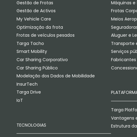
Gestão de Frotas
Máquinas e 
Gestão de Activos
Frotas Corp
My Vehicle Care
Meios Aerop
Optimização da frota
Seguradora
Frotas de veículos pesados
Aluguer e L
Targa Tacho
Transporte e
Smart Mobility
Serviços púb
Car Sharing Corporativo
Fabricantes
Car Sharing Público
Concessioná
Modelação dos Dados de Mobilidade
InsurTech
Targa Drive
PLATAFORM
IoT
Targa Platf
Vantagens e
TECNOLOGIAS
Estrutura d