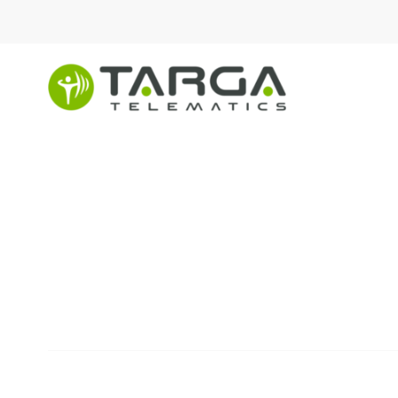
content
Política de Segura
REVISÃO N.º 03, I,
EMITIDA EM 26 DE