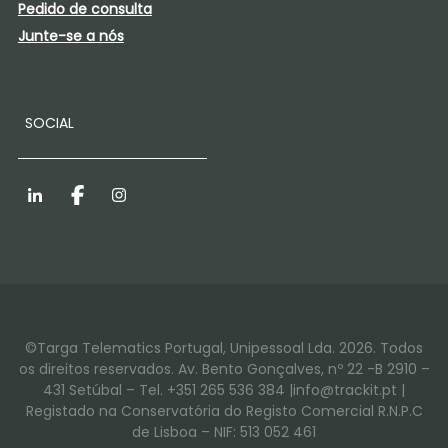
Pedido de consulta
Junte-se a nós
SOCIAL
LinkedIn
Facebook
Instagram
©Targa Telematics Portugal, Unipessoal Lda. 2026. Todos
os direitos reservados. Av. Bento Gonçalves, nº 22 -B 2910 –
431 Setúbal – Tel. +351 265 536 384 |info@trackit.pt |
Registado na Conservatória do Registo Comercial R.N.P.C
de Lisboa – NIF: 513 052 461