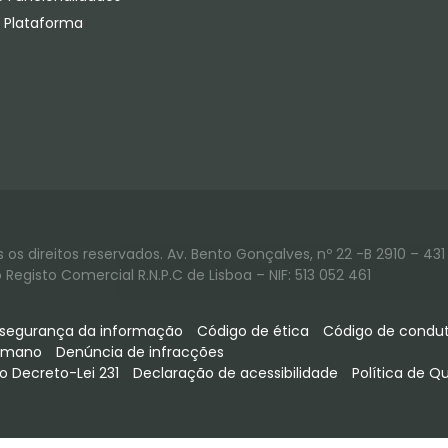
a Plataforma
os direitos reservados. Av. Bento Gonçalves, nº 22 -B 2910 – 431 
Registo Comercial R.N.P.C de Lisboa – NIF: 513 052 461
e segurança da informação
Código de ética
Código de condut
humano
Denúncia de infracções
o Decreto-Lei 231
Declaração de acessibilidade
Política de Q