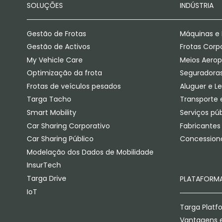
SOLUÇÕES
INDÚSTRIA
Gestão de Frotas
Máquinas e 
Gestão de Activos
Frotas Corp
My Vehicle Care
Meios Aerop
Optimização da frota
Seguradora
Frotas de veículos pesados
Aluguer e L
Targa Tacho
Transporte e
Smart Mobility
Serviços púb
Car Sharing Corporativo
Fabricantes
Car Sharing Público
Concessioná
Modelação dos Dados de Mobilidade
InsurTech
Targa Drive
PLATAFORM
IoT
Targa Platf
Vantagens e