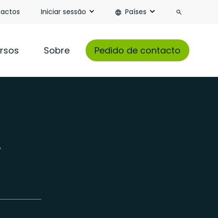
Pesquisa
actos
Iniciar sessão
Países
rsos
Sobre
Pedido de contacto
s