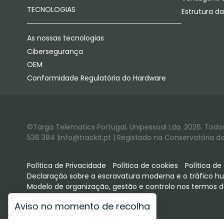
TECNOLOGIAS
Estrutura d
As nossas tecnologias
Cibersegurança
OEM
Conformidade Regulatória do Hardware
©Targa Telematics Portugal, Unipessoal Lda. 2026. Todos 
536 384 |info@trackit.pt | Registado na Conservatória do 
Política de Privacidade
Política de cookies
Política d
Declaração sobre a escravatura moderna e o tráfico 
Modelo de organização, gestão e controlo nos termos d
Aviso no momento de recolha